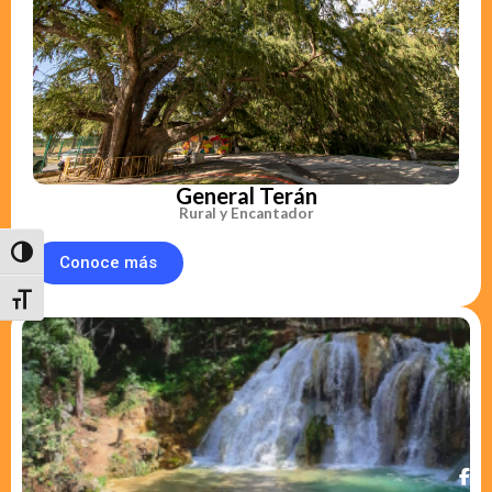
General Terán
Rural y Encantador
Toggle High Contrast
Conoce más
Toggle Font size