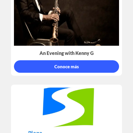
An Evening with Kenny G
Conoce más