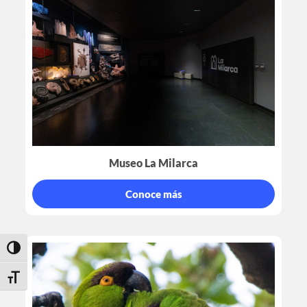
Museo La Milarca
Conoce más
Toggle High Contrast
Toggle Font size