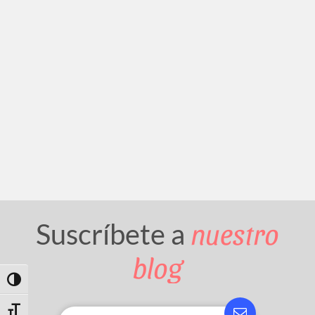
nuestro
Suscríbete a
blog
Toggle High Contrast
Toggle Font size