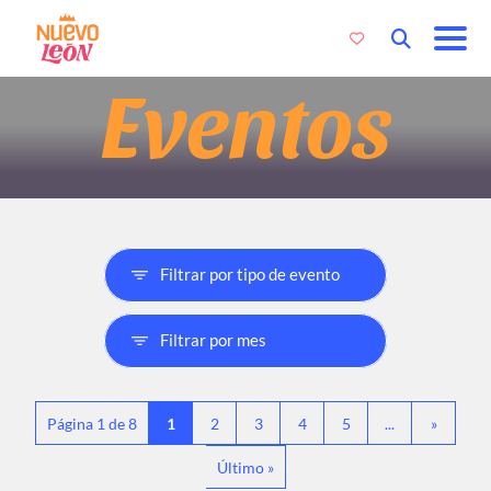
Eventos
Página 1 de 8
1
2
3
4
5
...
»
Último »