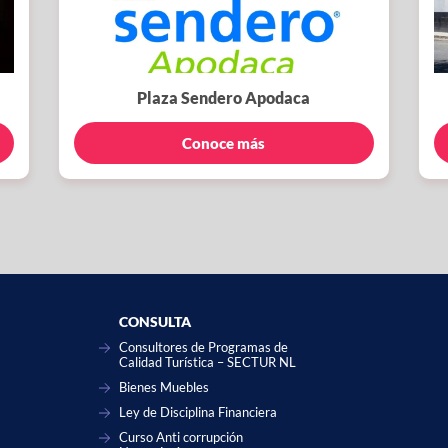
Plaza Sendero Apodaca
Conoce más
CONSULTA
Consultores de Programas de
Calidad Turística – SECTUR NL
Bienes Muebles
Ley de Disciplina Financiera
Curso Anti corrupción