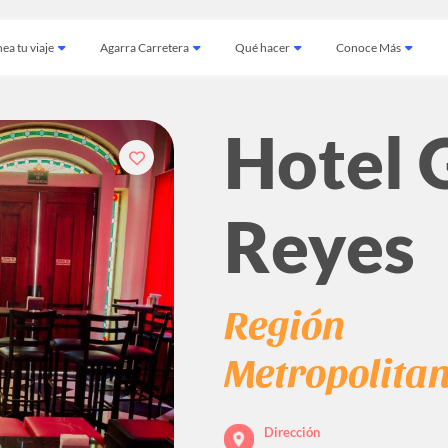
ea tu viaje
Agarra Carretera
Qué hacer
Conoce Más
Hotel 
Reyes
Región
Metropolita
Dirección