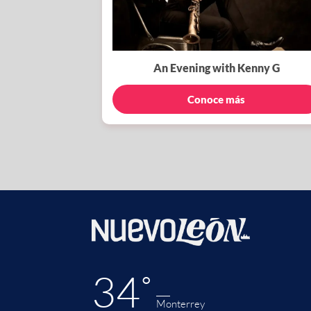
An Evening with Kenny G
Conoce más
34˚
Monterrey