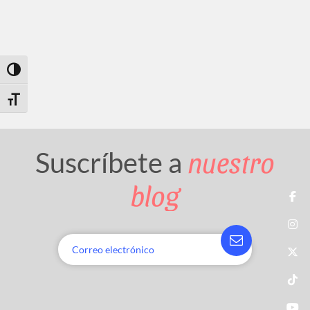
Toggle High Contrast
Toggle Font size
nuestro
Suscríbete a
blog