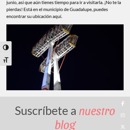
junio, así que aún tienes tiempo para ir a visitarla. ¡No te la
pierdas! Está en el municipio de Guadalupe, puedes
encontrar su ubicación
aquí
.
Toggle High Contrast
Toggle Font size
nuestro
Suscríbete a
blog