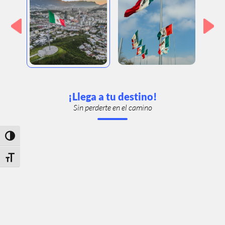
¡Llega a tu destino!
Sin perderte en el camino
Toggle High Contrast
Toggle Font size