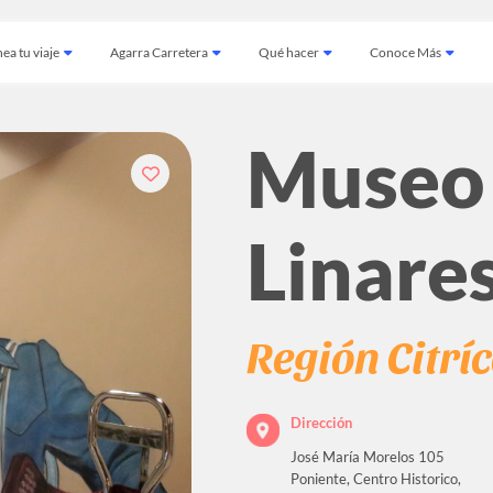
ea tu viaje
Agarra Carretera
Qué hacer
Conoce Más
Museo
Linare
Región Citrí
Dirección
José María Morelos 105
Poniente, Centro Historico,