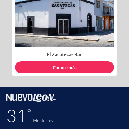
El Zacatecas Bar
Conoce más
31˚
Monterrey